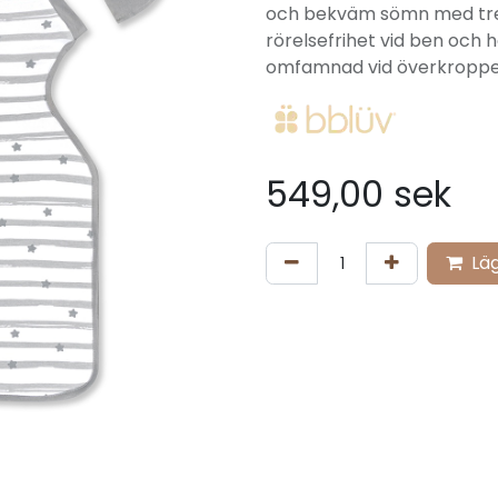
och bekväm sömn med tre 
rörelsefrihet vid ben och 
omfamnad vid överkroppen
549,00
sek
Läg