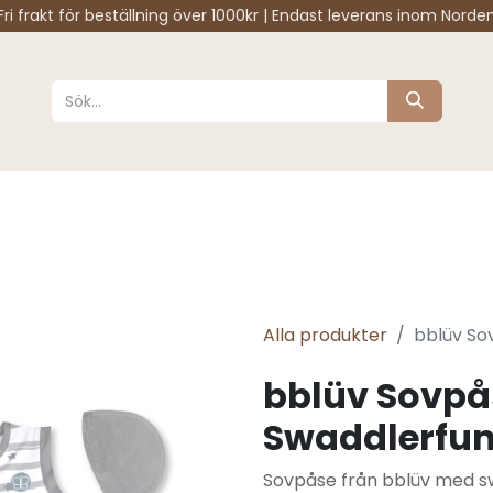
Fri frakt för beställning över 1000kr | Endast leverans inom Norde
Sköta
Sova
Resa
Barnrum
Varumärken
Alla produkter
bblüv So
bblüv Sovp
Swaddlerfun
Sovpåse från bblüv med sw