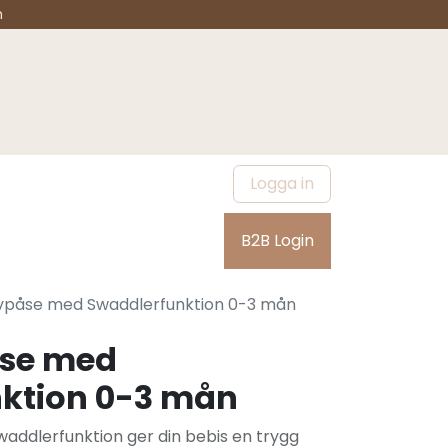
n
Logga in
Outlet
Om oss
B2B Login
vpåse med Swaddlerfunktion 0-3 mån
åse med
ktion 0-3 mån
addlerfunktion ger din bebis en trygg