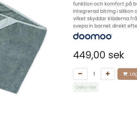
funktion och komfort på b
integrerad bitring i siliko
vilket skyddar kläderna fr
svepa in barnet direkt eft
449,00
sek
Läg
​Oeko-tex