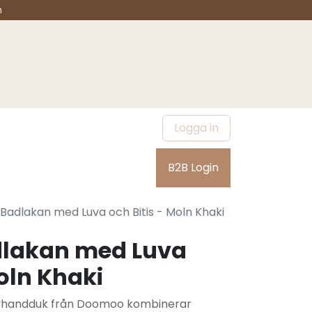
n
Logga in
Outlet
Om oss
B2B Login
adlakan med Luva och Bitis - Moln Khaki
lakan med Luva
Moln Khaki
handduk från Doomoo kombinerar