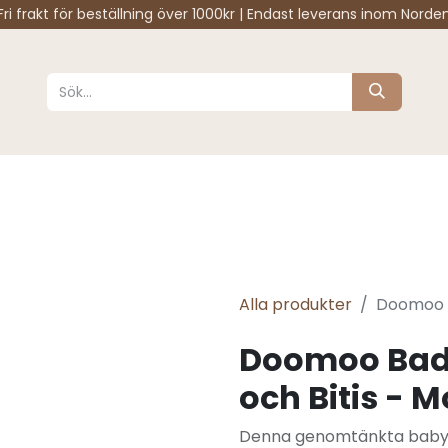
Fri frakt för beställning över 1000kr | Endast leverans inom Norde
Sköta
Sova
Resa
Barnrum
Varumärken
Alla produkter
Doomoo B
Doomoo Bad
och Bitis - 
Denna genomtänkta baby